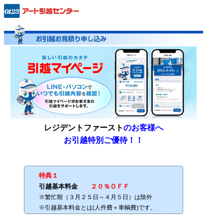
レジデントファースト
のお客様へ
お引越特別ご優待！！
特典１
引越基本料金
２０％ＯＦＦ
※繁忙期（３月２５日～４月５日）は除外
※引越基本料金とは(人件費＋車輌費)です。