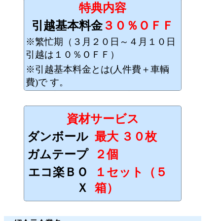
特典内容
引越基本料金
３０％ＯＦＦ
※繁忙期（３月２０日～４月１０日
引越は１０％ＯＦＦ）
※引越基本料金とは(人件費＋車輌
費)で す。
資材サービス
ダンボール
最大 ３０枚
ガムテープ
２個
エコ楽ＢＯ
１セット（５
Ｘ
箱）